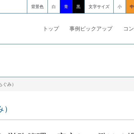
背景色
白
青
黒
文字サイズ
小
中
トップ
事例ピックアップ
コン
ちぐみ）
み）