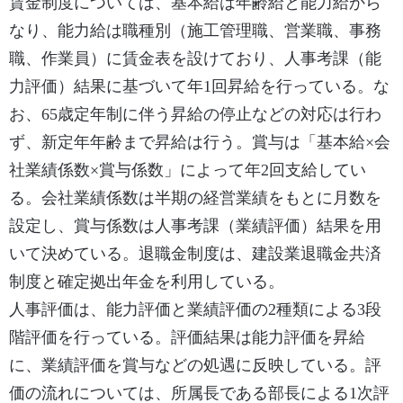
賃金制度については、基本給は年齢給と能力給から
なり、能力給は職種別（施工管理職、営業職、事務
職、作業員）に賃金表を設けており、人事考課（能
力評価）結果に基づいて年1回昇給を行っている。な
お、65歳定年制に伴う昇給の停止などの対応は行わ
ず、新定年年齢まで昇給は行う。賞与は「基本給×会
社業績係数×賞与係数」によって年2回支給してい
る。会社業績係数は半期の経営業績をもとに月数を
設定し、賞与係数は人事考課（業績評価）結果を用
いて決めている。退職金制度は、建設業退職金共済
制度と確定拠出年金を利用している。
人事評価は、能力評価と業績評価の2種類による3段
階評価を行っている。評価結果は能力評価を昇給
に、業績評価を賞与などの処遇に反映している。評
価の流れについては、所属長である部長による1次評