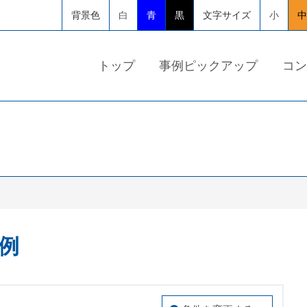
背景色
白
青
黒
文字サイズ
小
中
トップ
事例ピックアップ
コン
例